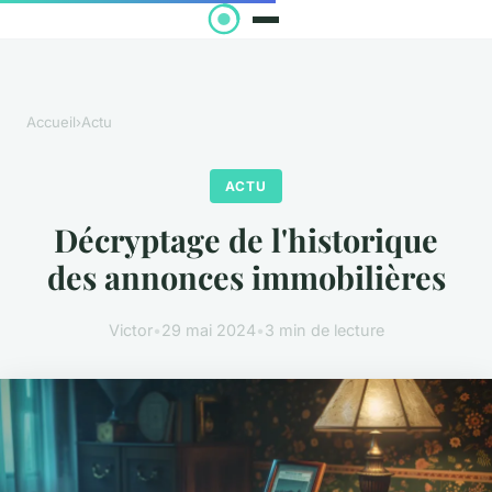
Accueil
›
Actu
ACTU
Décryptage de l'historique
des annonces immobilières
Victor
•
29 mai 2024
•
3 min de lecture