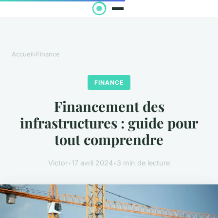
Accueil
›
Finance
FINANCE
Financement des
infrastructures : guide pour
tout comprendre
Victor
•
17 avril 2024
•
3 min de lecture