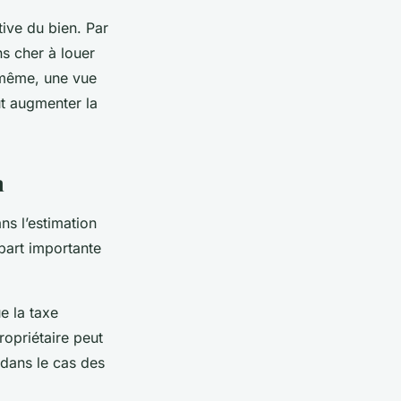
ive du bien. Par
s cher à louer
e même, une vue
ut augmenter la
n
s l’estimation
 part importante
e la taxe
ropriétaire peut
 dans le cas des