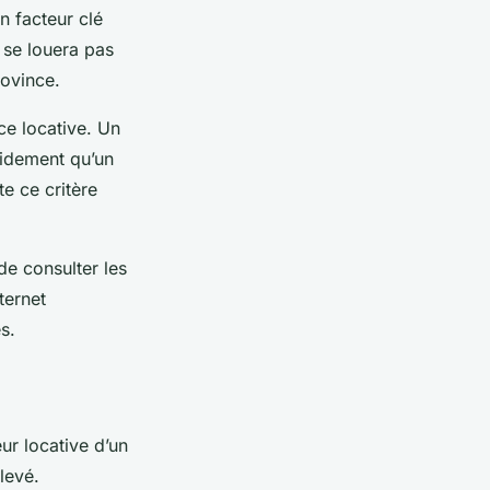
n facteur clé
 se louera pas
rovince.
e locative. Un
pidement qu’un
e ce critère
de consulter les
ternet
s.
ur locative d’un
élevé.