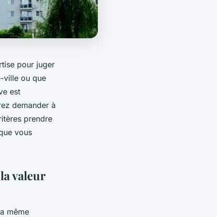
tise pour juger
-ville ou que
ve est
rrez demander à
ritères prendre
 que vous
la valeur
 la même