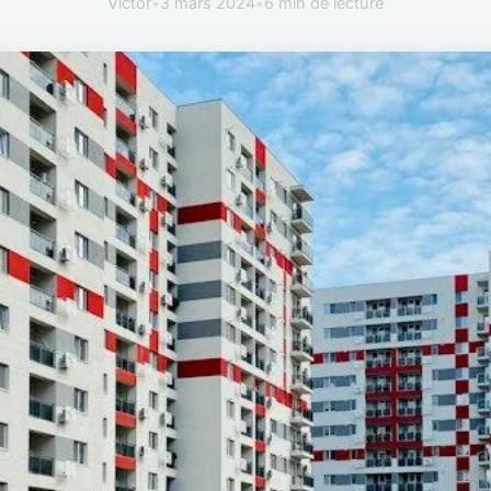
Victor
•
3 mars 2024
•
6 min de lecture