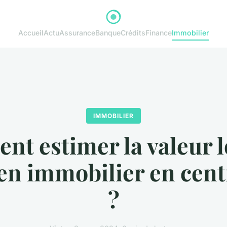
Accueil
Actu
Assurance
Banque
Crédits
Finance
Immobilier
IMMOBILIER
t estimer la valeur l
en immobilier en cent
?