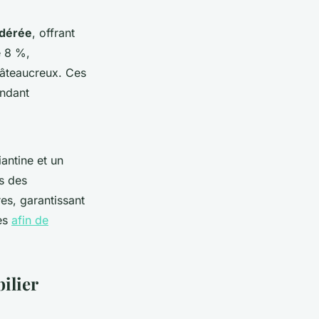
dérée
, offrant
e 8 %,
hâteaucreux. Ces
endant
antine et un
s des
res, garantissant
les
afin de
ilier