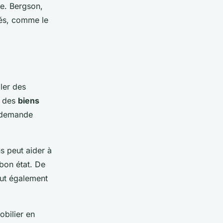
ive. Bergson,
lés, comme le
bler des
s des
biens
e demande
s peut aider à
 bon état. De
eut également
obilier en