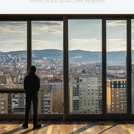
Victor
•
29 juin 2024
•
3 min de lecture