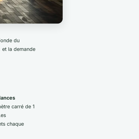
ofonde du
, et la demande
dances
ètre carré de 1
Les
nts chaque