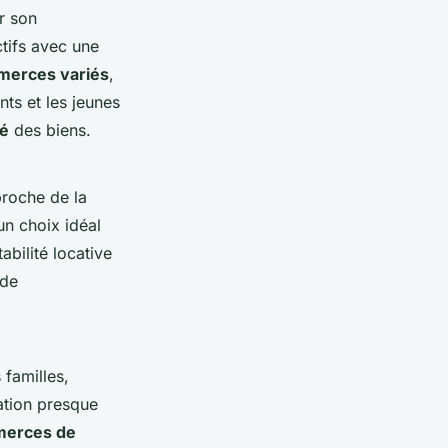
ur son
tifs avec une
erces variés
,
ts et les jeunes
vé
des biens.
proche de la
un choix idéal
bilité locative
 de
 familles,
ation presque
merces de