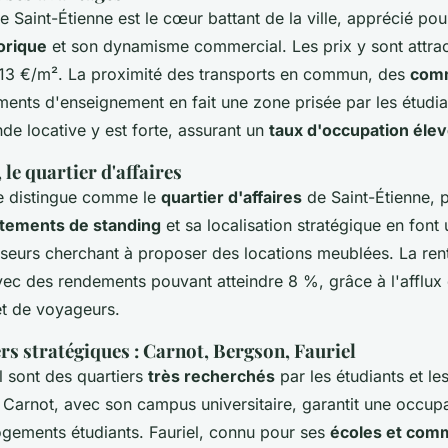
de Saint-Étienne est le cœur battant de la ville, apprécié po
orique
et son dynamisme commercial. Les prix y sont attrac
13 €/m². La proximité des transports en commun, des
comm
ments d'enseignement en fait une zone prisée par les étudian
de locative y est forte, assurant un
taux d'occupation éle
le quartier d'affaires
e distingue comme le
quartier d'affaires
de Saint-Étienne, 
tements de standing
et sa localisation stratégique en font 
sseurs cherchant à proposer des locations meublées. La renta
avec des rendements pouvant atteindre 8 %, grâce à l'afflux
et de voyageurs.
rs stratégiques : Carnot, Bergson, Fauriel
l sont des quartiers
très recherchés
par les étudiants et les
 Carnot, avec son campus universitaire, garantit une occup
ogements étudiants. Fauriel, connu pour ses
écoles et com