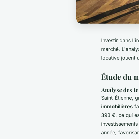
Investir dans l
marché. L'analys
locative jouent 
Étude du m
Analyse des t
Saint-Étienne, 
immobilières
fa
393 €, ce qui e
investissements
année, favorisa